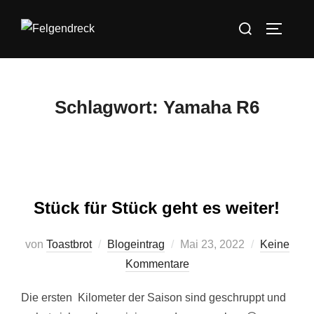
Zum
Suchen
Inhalt
SEITEN
nach:
springen
Schlagwort:
Yamaha R6
Stück für Stück geht es weiter!
Veröffentlicht
von
Toastbrot
Blogeintrag
Mai 23, 2022
Keine
am
Kommentare
Die ersten Kilometer der Saison sind geschruppt und