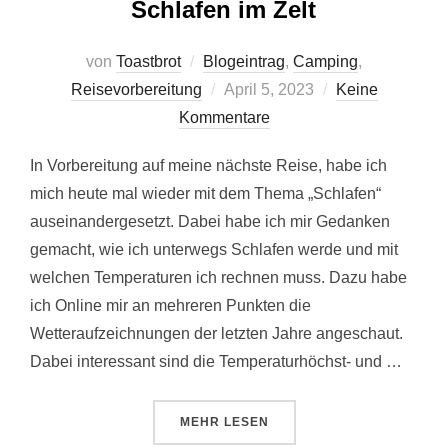
Schlafen im Zelt
von
Toastbrot
Blogeintrag
,
Camping
,
Veröffentlicht
Reisevorbereitung
April 5, 2023
Keine
am
Kommentare
In Vorbereitung auf meine nächste Reise, habe ich
mich heute mal wieder mit dem Thema „Schlafen“
auseinandergesetzt. Dabei habe ich mir Gedanken
gemacht, wie ich unterwegs Schlafen werde und mit
welchen Temperaturen ich rechnen muss. Dazu habe
ich Online mir an mehreren Punkten die
Wetteraufzeichnungen der letzten Jahre angeschaut.
Dabei interessant sind die Temperaturhöchst- und …
ÜBER „SCHLAFEN IM ZELT“
MEHR
LESEN