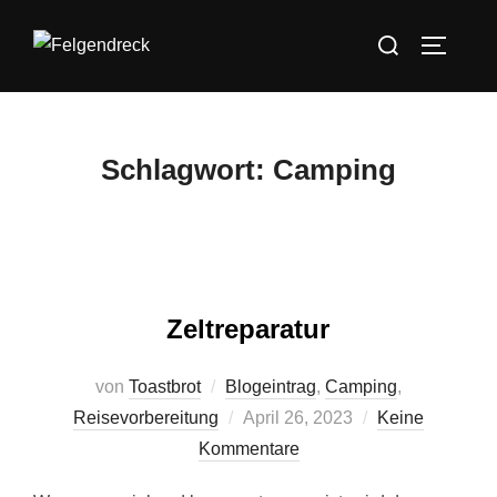
Zum
Suchen
Inhalt
SEITEN
nach:
springen
Schlagwort:
Camping
Zeltreparatur
von
Toastbrot
Blogeintrag
,
Camping
,
Veröffentlicht
Reisevorbereitung
April 26, 2023
Keine
am
Kommentare