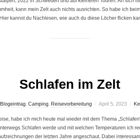
talpen, 2022 in Schweden und auf kleineren Touren. An sich ist
mheit, kann mein Zelt auch nichts ausrichten. So habe ich be
Hier kannst du Nachlesen, wie auch du diese Löcher flicken ka
Schlafen im Zelt
Veröffentlicht
Blogeintrag
,
Camping
,
Reisevorbereitung
April 5, 2023
Ke
am
eise, habe ich mich heute mal wieder mit dem Thema „Schlafen
unterwegs Schlafen werde und mit welchen Temperaturen ich r
ufzeichnungen der letzten Jahre angeschaut. Dabei interessan