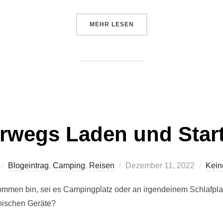
ÜBER „SCHLAFEN IM ZELT“
MEHR
LESEN
rwegs Laden und Start
Veröffentlicht
Blogeintrag
,
Camping
,
Reisen
Dezember 11, 2022
Kein
am
mmen bin, sei es Campingplatz oder an irgendeinem Schlafplat
onischen Geräte?