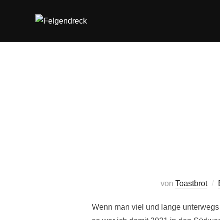
Zum
Inhalt
springen
von
Toastbrot
Wenn man viel und lange unterwegs is