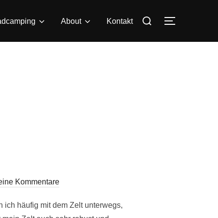
Suchen
adcamping
About
Kontakt
SEITENLE
nach:
eine Kommentare
n ich häufig mit dem Zelt unterwegs,