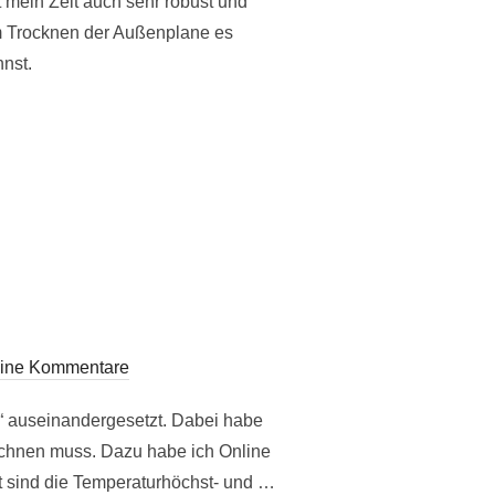
 mein Zelt auch sehr robust und
im Trocknen der Außenplane es
nnst.
ine Kommentare
“ auseinandergesetzt. Dabei habe
echnen muss. Dazu habe ich Online
t sind die Temperaturhöchst- und …