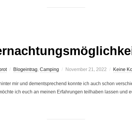
rnachtungsmöglichke
Veröffentlicht
brot
Blogeintrag
,
Camping
November 21, 2022
Keine K
am
hinter mir und dementsprechend konnte ich auch schon verschi
öchte ich euch an meinen Erfahrungen teilhaben lassen und eu