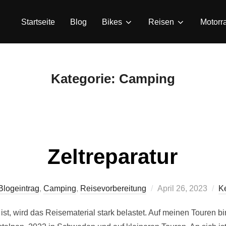
Startseite
Blog
Bikes
Reisen
Motorr
Kategorie:
Camping
Zeltreparatur
Veröffentlicht
Blogeintrag
,
Camping
,
Reisevorbereitung
April 26, 2023
K
am
t, wird das Reisematerial stark belastet. Auf meinen Touren bi