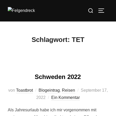
Zum
Suchen
Inhalt
SEITEN
nach:
springen
Schlagwort:
TET
Schweden 2022
Veröffentlicht
von
Toastbrot
Blogeintrag
,
Reisen
September 17,
am
2022
Ein Kommentar
Als Jahresurlaub habe ich mir vorgenommen mit